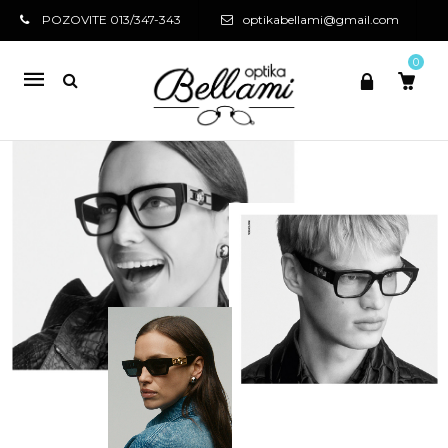
POZOVITE 013/347-343
optikabellami@gmail.com
0
Mobile
navigation