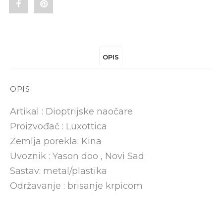
Share
Pin
"RALPH
"RALPH
RA7153
RA7153
OPIS
5001
5001
55"
55"
OPIS
on
on
Artikal : Dioptrijske naočare
Facebook
Pinterest
Proizvođač : Luxottica
Zemlja porekla: Kina
Uvoznik : Yason doo , Novi Sad
Sastav: metal/plastika
Održavanje : brisanje krpicom