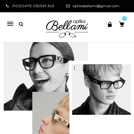
POZOVITE 013/347-343
optikabellami@gmail.com
0
Mobile
navigation