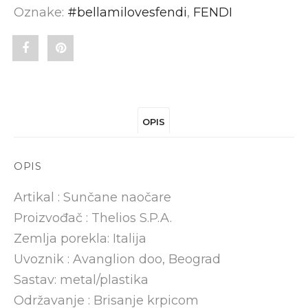
Oznake:
#bellamilovesfendi
,
FENDI
Share
Pin
"FENDI
"FENDI
FENDIGRAPHY
FENDIGRAPHY
OPIS
FE40065I
FE40065I
01B"
01B"
OPIS
on
on
Artikal : Sunčane naočare
Facebook
Pinterest
Proizvođač : Thelios S.P.A.
Zemlja porekla: Italija
Uvoznik : Avanglion doo, Beograd
Sastav: metal/plastika
Održavanje : Brisanje krpicom