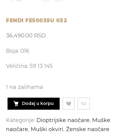
FENDI FE50035U 032
36,490.00
RSD
Boja: 016
Veličina: 59 13 145
1 na zalihama
Dodaj u korpu
Kategorije:
Dioptrijske naočare
,
Muške
naočare
,
Muški okviri
,
Ženske naočare