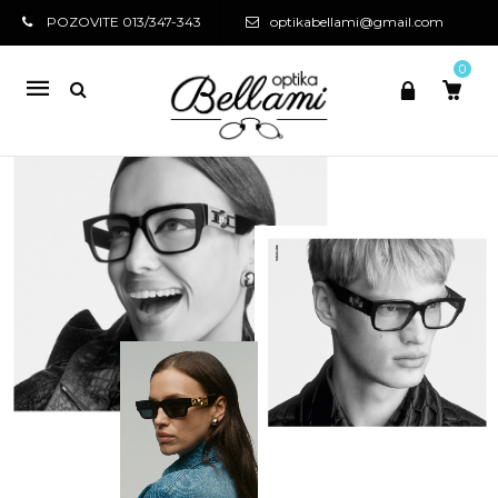
POZOVITE 013/347-343
optikabellami@gmail.com
0
Mobile
navigation