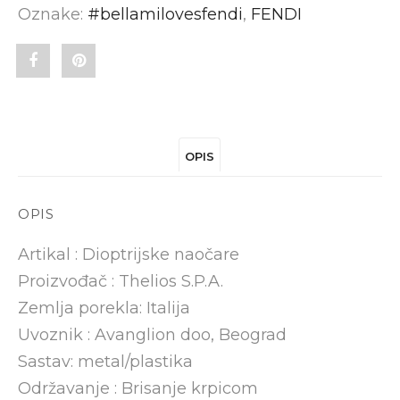
Oznake:
#bellamilovesfendi
,
FENDI
Share
Pin
"FENDI
"FENDI
FE50035U
FE50035U
OPIS
032"
032"
on
on
OPIS
Facebook
Pinterest
Artikal : Dioptrijske naočare
Proizvođač : Thelios S.P.A.
Zemlja porekla: Italija
Uvoznik : Avanglion doo, Beograd
Sastav: metal/plastika
Održavanje : Brisanje krpicom