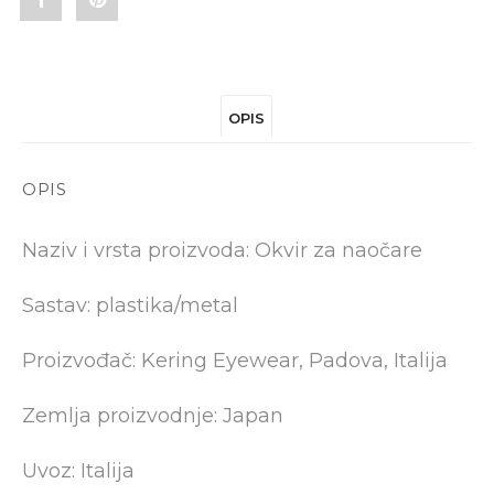
Share
Pin
"BOTTEGA
"BOTTEGA
VENETA
VENETA
OPIS
BV1243O
BV1243O
001
001
OPIS
53"
53"
Naziv i vrsta proizvoda: Okvir za naočare
on
on
Facebook
Pinterest
Sastav: plastika/metal
Proizvođač: Kering Eyewear, Padova, Italija
Zemlja proizvodnje: Japan
Uvoz: Italija