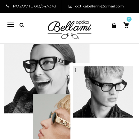
POZOVITE 013/347-343
optikabellami@gmail.com
0
Mobile
navigation